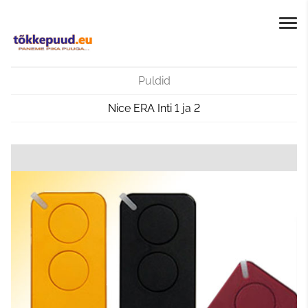
Puldid
Nice ERA Inti 1 ja 2