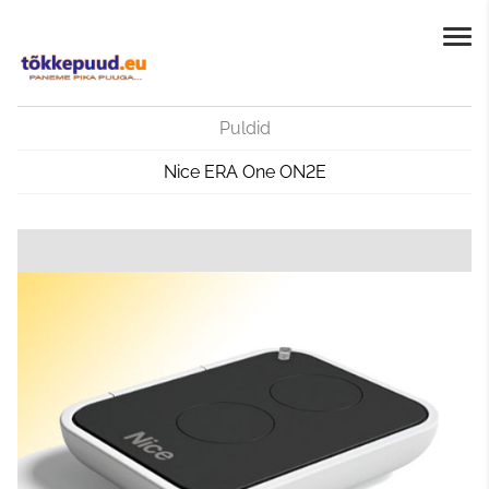
Puldid
Nice ERA One ON2E