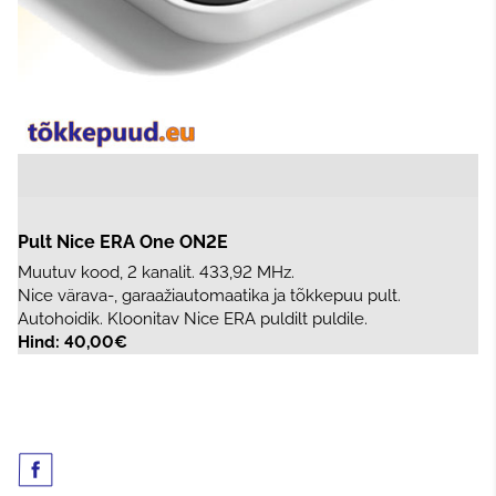
Pult Nice ERA One ON2E
Muutuv kood, 2 kanalit. 433,92 MHz.
Nice värava-, garaažiautomaatika ja tõkkepuu pult.
Autohoidik. Kloonitav Nice ERA puldilt puldile.
Hind: 40,00€