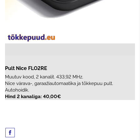
Pult Nice FLO2RE
Muutuv kood, 2 kanalit. 433,92 MHz.
Nice värava-, garaažiautomaatika ja tõkkepuu pult.
Autohoidik.
Hind 2 kanaliga: 40,00€