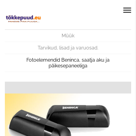
Müük
Tarvikud, lisad ja varuosad.
Fotoelemendid Beninca, saatja aku ja
päikesepaneeliga