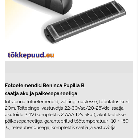
Fotoelemendid Beninca Pupilla B,
saatja aku ja päikesepaneeliga
Infrapuna fotoelemendid, välitingimustesse, tööulatus kuni
20m. Toitepinge: vastuvõtja 22-30Vac/20-28Vdc, saatja:
akutoide 2,4V (komplektis 2 AAA 1,2v akut), akut laetakse
päikesepaneeliga, garanteeritud töötemperatuur -10 ÷ +50
°C, releeühendusega, komplektis saatja ja vastuvõtja.