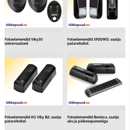
Fotoelemendid Viky30
Fotoelemendid XP20WD, saatja
universaalsed
patareitoitel.
Fotoelemendid KG Viky B2, saatja
Fotoelemendid Beninca, saatja
patareitoitel.
aku ja päikesepaneeliga