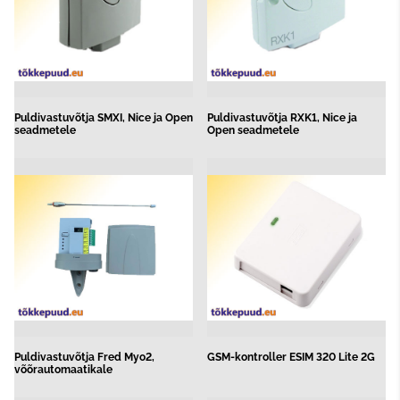
Puldivastuvõtja SMXI, Nice ja Open
Puldivastuvõtja RXK1, Nice ja
seadmetele
Open seadmetele
Puldivastuvõtja Fred Myo2,
GSM-kontroller ESIM 320 Lite 2G
võõrautomaatikale