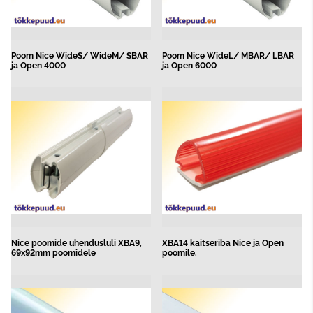
Poom Nice WideS/ WideM/ SBAR
Poom Nice WideL/ MBAR/ LBAR
ja Open 4000
ja Open 6000
Nice poomide ühenduslüli XBA9,
XBA14 kaitseriba Nice ja Open
69x92mm poomidele
poomile.