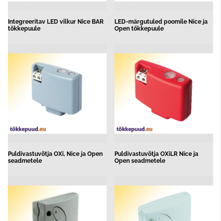
Integreeritav LED vilkur Nice BAR
LED-märgutuled poomile Nice ja
tõkkepuule
Open tõkkepuule
Puldivastuvõtja OXi, Nice ja Open
Puldivastuvõtja OXiLR Nice ja
seadmetele
Open seadmetele