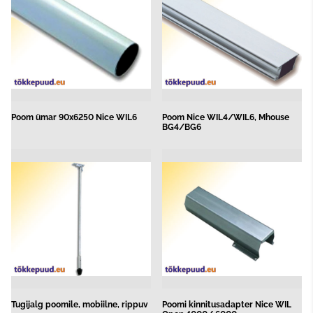
Poom ümar 90x6250 Nice WIL6
Poom Nice WIL4/WIL6, Mhouse
BG4/BG6
Tugijalg poomile, mobiilne, rippuv
Poomi kinnitusadapter Nice WIL