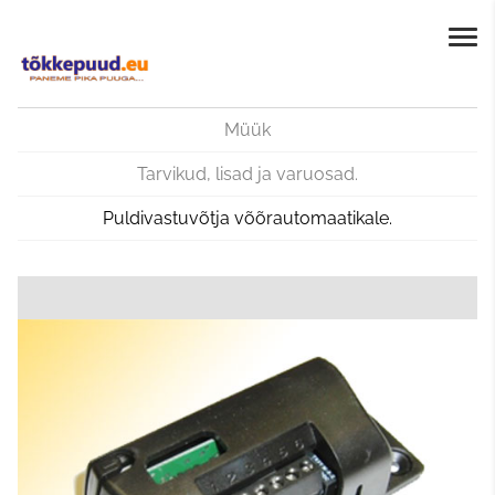
Müük
Tarvikud, lisad ja varuosad.
Puldivastuvõtja võõrautomaatikale.